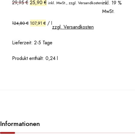
Ursprünglicher
Aktueller
29,95
€
25,90
€
inkl. 19 %
inkl. MwSt., zzgl. Versandkosten
Preis
Preis
MwSt.
war:
ist:
29,95 €
25,90 €.
/
124,80
€
107,91
€
l
zzgl. Versandkosten
Lieferzeit:
2-5 Tage
Produkt enthält: 0,24
l
Informationen