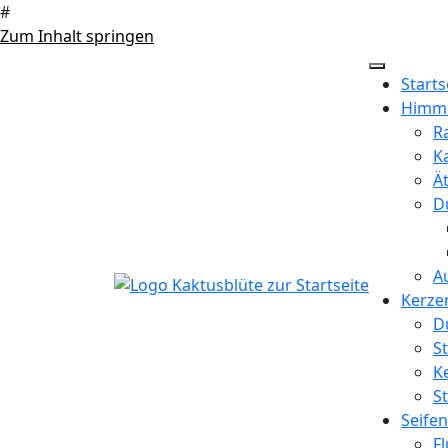
#
Zum Inhalt springen
Starts
Himml
R
Ka
Ä
D
A
Kerze
D
S
K
S
Seifen
F