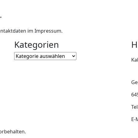
“
Kontaktdaten im Impressum.
Kategorien
H
Ka
Ge
64
Te
E-
orbehalten.