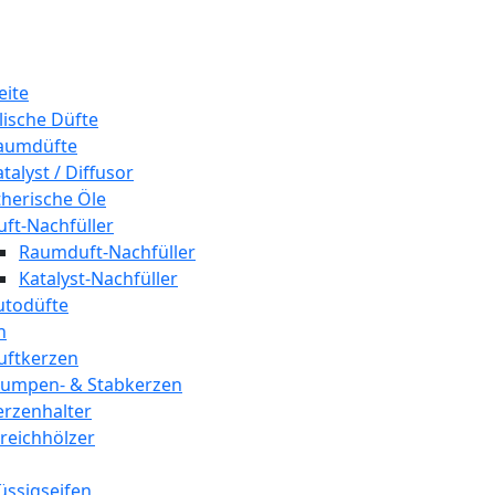
eite
ische Düfte
aumdüfte
talyst / Diffusor
therische Öle
uft-Nachfüller
Raumduft-Nachfüller
Katalyst-Nachfüller
utodüfte
n
uftkerzen
tumpen- & Stabkerzen
erzenhalter
treichhölzer
lüssigseifen