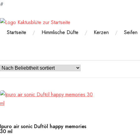
#
Zum
Inhalt
springen
Startseite
Himmlische Düfte
Kerzen
Seifen
Ipuro air sonic Duftöl happy memories
30 ml