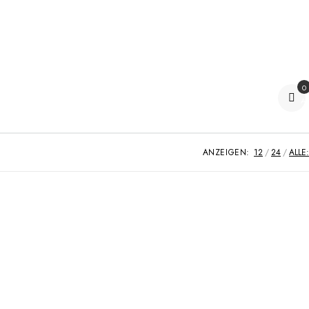
0
Ar
ANZEIGEN:
12
24
ALLE: