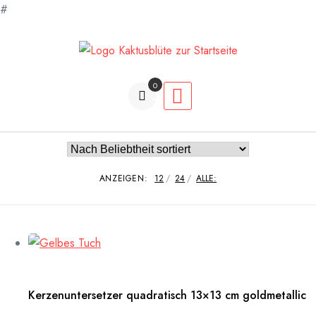
#
Zum
Inhalt
springen
0
Artikel
ANZEIGEN:
12
24
ALLE:
Kerzenuntersetzer quadratisch 13×13 cm goldmetallic