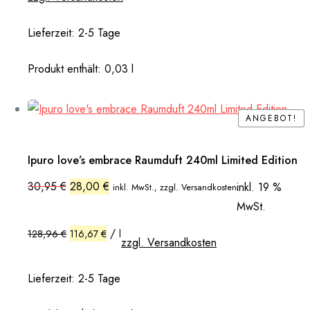
Lieferzeit:
2-5 Tage
Produkt enthält: 0,03
l
ANGEBOT!
ANGEBOT!
Ipuro love’s embrace Raumduft 240ml Limited Edition
Ursprünglicher
Aktueller
30,95
€
28,00
€
inkl. 19 %
inkl. MwSt., zzgl. Versandkosten
Preis
Preis
MwSt.
war:
ist:
30,95 €
28,00 €.
/
128,96
€
116,67
€
l
zzgl. Versandkosten
Lieferzeit:
2-5 Tage