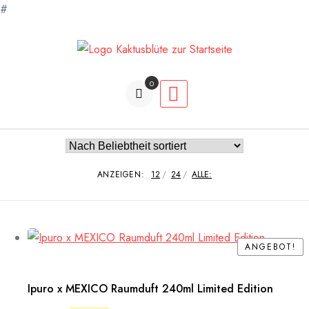
#
Zum
Inhalt
springen
0
Artikel
ANZEIGEN:
12
24
ALLE:
ANGEBOT!
ANGEBOT!
Ipuro x MEXICO Raumduft 240ml Limited Edition