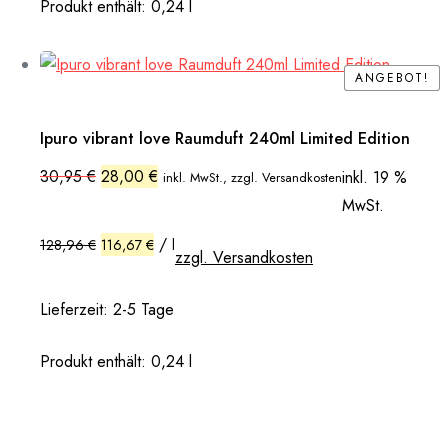
Produkt enthält: 0,24
l
ANGEBOT!
ANGEBOT!
Ipuro vibrant love Raumduft 240ml Limited Edition
Ursprünglicher
Aktueller
30,95
€
28,00
€
inkl. 19 %
inkl. MwSt., zzgl. Versandkosten
Preis
Preis
MwSt.
war:
ist:
30,95 €
28,00 €.
/
128,96
€
116,67
€
l
zzgl. Versandkosten
Lieferzeit:
2-5 Tage
Produkt enthält: 0,24
l