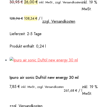
Ursprünglicher
Aktueller
30,95
€
26,00
€
inkl. 19 %
inkl. MwSt., zzgl. Versandkosten
Preis
Preis
MwSt.
war:
ist:
30,95 €
26,00 €.
/
128,96
€
108,34
€
l
zzgl. Versandkosten
Lieferzeit:
2-5 Tage
Produkt enthält: 0,24
l
Ipuro air sonic Duftöl new energy 30 ml
7,85
€
inkl. 19 %
inkl. MwSt., zzgl. Versandkosten
/
261,68
€
l
MwSt.
zzgl. Versandkosten