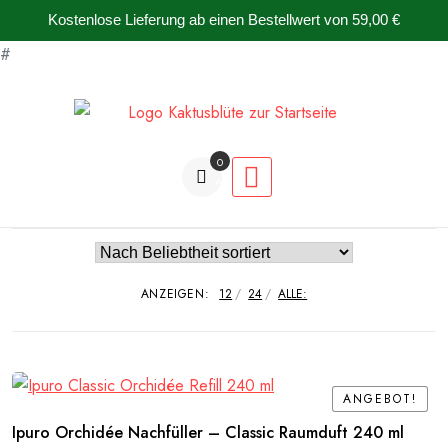
Kostenlose Lieferung ab einen Bestellwert von 59,00 €
#
Zum
Inhalt
springen
0
Artikel
ANZEIGEN:
12
24
ALLE:
ANGEBOT!
ANGEBOT!
Ipuro Orchidée Nachfüller – Classic Raumduft 240 ml