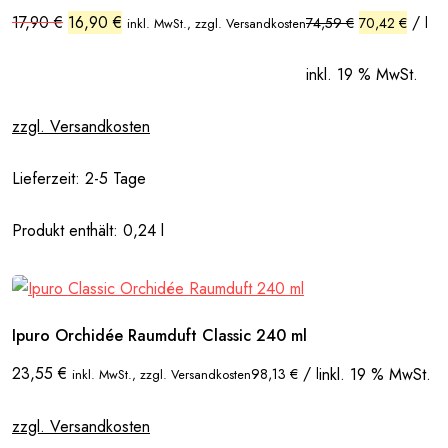
Ursprünglicher
Aktueller
17,90
€
16,90
€
/
74,59
€
70,42
€
l
inkl. MwSt., zzgl. Versandkosten
Preis
Preis
war:
ist:
17,90 €
16,90 €.
inkl. 19 % MwSt.
zzgl. Versandkosten
Lieferzeit:
2-5 Tage
Produkt enthält: 0,24
l
Ipuro Orchidée Raumduft Classic 240 ml
23,55
€
/
inkl. 19 % MwSt.
98,13
€
l
inkl. MwSt., zzgl. Versandkosten
zzgl. Versandkosten