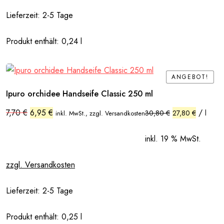
Lieferzeit:
2-5 Tage
Produkt enthält: 0,24
l
ANGEBOT!
ANGEBOT!
Ipuro orchidee Handseife Classic 250 ml
Ursprünglicher
Aktueller
7,70
€
6,95
€
/
30,80
€
27,80
€
l
inkl. MwSt., zzgl. Versandkosten
Preis
Preis
war:
ist:
7,70 €
6,95 €.
inkl. 19 % MwSt.
zzgl. Versandkosten
Lieferzeit:
2-5 Tage
Produkt enthält: 0,25
l