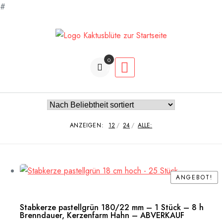
#
Zum
Inhalt
springen
0
Artikel
ANZEIGEN:
12
24
ALLE:
ANGEBOT!
ANGEBOT!
Stabkerze pastellgrün 180/22 mm – 1 Stück – 8 h
Brenndauer, Kerzenfarm Hahn – ABVERKAUF