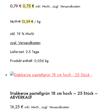
Ursprünglicher
Aktueller
0,79
€
0,75
€
inkl. MwSt., zzgl. Versandkosten
Preis
Preis
war:
ist:
0,79 €
0,75 €.
14,11
€
13,39
€
kg
/
inkl. 19 % MwSt.
zzgl. Versandkosten
Lieferzeit:
2-5 Tage
Produkt enthält: 0,056
kg
Stabkerze pastellgrün 18 cm hoch – 25 Stück –
ABVERKAUF
16,25
€
inkl. MwSt., zzgl. Versandkosten