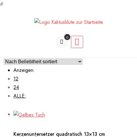
#
Zum
Inhalt
springen
0
Artikel
Anzeigen:
12
24
ALLE:
Kerzenuntersetzer quadratisch 13×13 cm