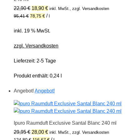
Ursprünglicher
Aktueller
22,90
€
18,90
€
inkl. MwSt., zzgl. Versandkosten
Preis
Preis
/
95,41
€
78,75
€
l
war:
ist:
22,90 €
18,90 €.
inkl. 19 % MwSt.
zzgl. Versandkosten
Lieferzeit:
2-5 Tage
Produkt enthält: 0,24
l
Angebot!
Angebot!
Ipuro Raumduft Exclusive Santal Blanc 240 ml
Ursprünglicher
Aktueller
29,95
€
28,00
€
inkl. MwSt., zzgl. Versandkosten
Preis
Preis
/
124,80
€
116,67
€
l