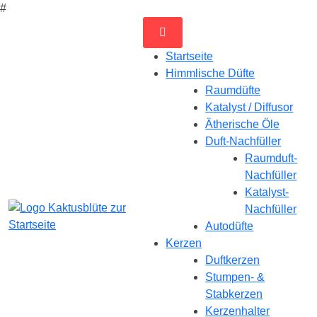
#
Zum
Inhalt
Startseite
springen
Himmlische Düfte
Raumdüfte
Katalyst / Diffusor
Ätherische Öle
Duft-Nachfüller
Raumduft-
Nachfüller
Katalyst-
Nachfüller
Autodüfte
Kerzen
Duftkerzen
Stumpen- &
Stabkerzen
Kerzenhalter