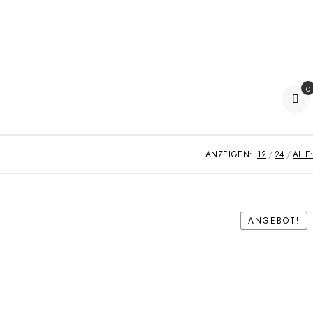
0
Ar
ANZEIGEN:
12
24
ALLE:
ANGEBOT!
ANGEBOT!