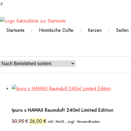
#
Zum
Inhalt
springen
Startseite
Himmlische Düfte
Kerzen
Seifen
Ipuro x HAWAII Raumduft 240ml Limited Edition
Ursprünglicher
Aktueller
30,95
€
26,00
€
inkl. MwSt., zzgl. Versandkosten
Preis
Preis
war:
ist: