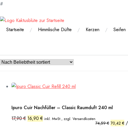
#
Zum
Inhalt
springen
Startseite
Himmlische Düfte
Kerzen
Seifen
Ipuro Cuir Nachfüller – Classic Raumduft 240 ml
Ursprünglicher
Aktueller
17,90
€
16,90
€
inkl. MwSt., zzgl. Versandkosten
Preis
Preis
74,59
€
70,42
€
war:
ist: