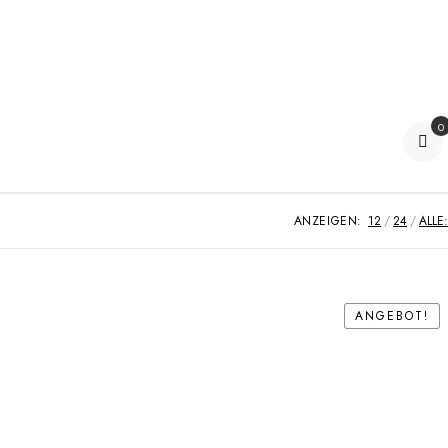
0
Ar
ANZEIGEN:
12
24
ALLE:
ANGEBOT!
ANGEBOT!