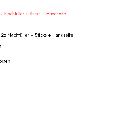
 2x Nachfüller + Sticks + Handseife
t.
osten