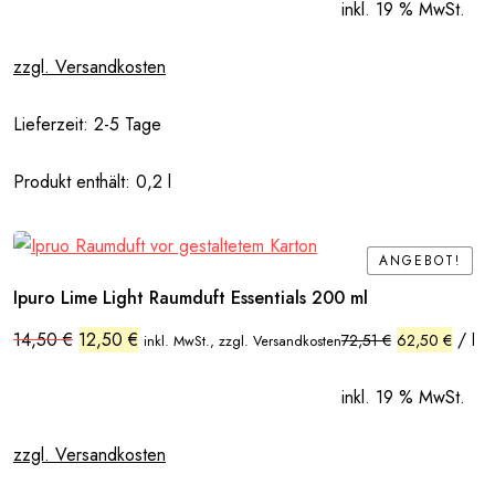
14,50 €
12,50 €.
inkl. 19 % MwSt.
zzgl. Versandkosten
Lieferzeit:
2-5 Tage
Produkt enthält: 0,2
l
ANGEBOT!
ANGEBOT!
Ipuro Lime Light Raumduft Essentials 200 ml
Ursprünglicher
Aktueller
14,50
€
12,50
€
/
72,51
€
62,50
€
l
inkl. MwSt., zzgl. Versandkosten
Preis
Preis
war:
ist:
14,50 €
12,50 €.
inkl. 19 % MwSt.
zzgl. Versandkosten