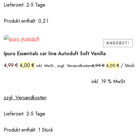
Lieferzeit:
2-5 Tage
Produkt enthält: 0,2
l
ANGEBOT!
ANGEBOT!
Ipuro Essentials car line Autoduft Soft Vanilla
Ursprünglicher
Aktueller
4,99
€
4,00
€
/
4,99
€
4,00
€
Stück
inkl. MwSt., zzgl. Versandkosten
Preis
Preis
war:
ist:
4,99 €
4,00 €.
inkl. 19 % MwSt.
zzgl. Versandkosten
Lieferzeit:
2-5 Tage
Produkt enthält: 1
Stück