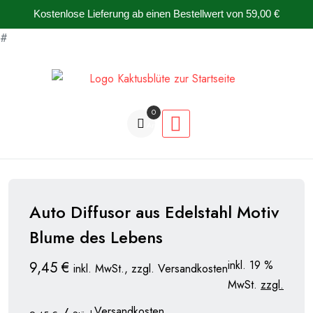
Kostenlose Lieferung ab einen Bestellwert von 59,00 €
#
Zum
Inhalt
springen
0
Artikel
Auto Diffusor aus Edelstahl Motiv
Blume des Lebens
inkl. 19 %
9,45
€
inkl. MwSt., zzgl. Versandkosten
MwSt.
zzgl.
Versandkosten