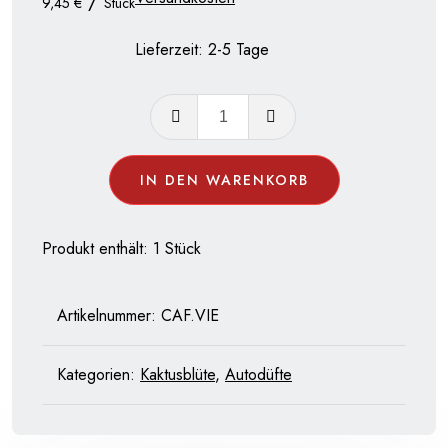
/
9,45
€
Stück
Lieferzeit:
2-5 Tage
Auto
Diffusor
aus
IN DEN WARENKORB
Edelstahl
Alternative:
Motiv
Blume
Produkt enthält: 1
Stück
des
Lebens
Artikelnummer:
CAF.VIE
Menge
Kategorien:
Kaktusblüte
,
Autodüfte