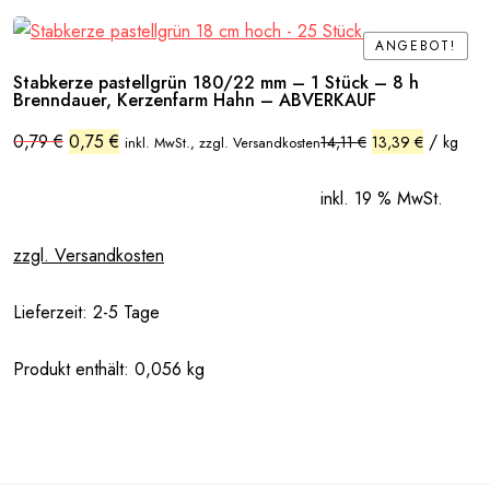
ANGEBOT!
ANGEBOT!
Stabkerze pastellgrün 180/22 mm – 1 Stück – 8 h
Brenndauer, Kerzenfarm Hahn – ABVERKAUF
Ursprünglicher
Aktueller
0,79
€
0,75
€
/
14,11
€
13,39
€
kg
inkl. MwSt., zzgl. Versandkosten
Preis
Preis
war:
ist:
0,79 €
0,75 €.
inkl. 19 % MwSt.
zzgl. Versandkosten
Lieferzeit:
2-5 Tage
Produkt enthält: 0,056
kg