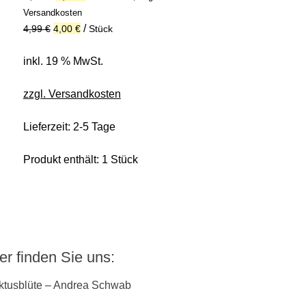
Preis
Preis
Versandkosten
war:
ist:
/
4,99
€
4,00
€
Stück
4,99 €
4,00 €.
inkl. 19 % MwSt.
zzgl. Versandkosten
Lieferzeit:
2-5 Tage
Produkt enthält: 1
Stück
er finden Sie uns:
ktusblüte – Andrea Schwab