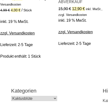
ABVERKAUF
Preis
Preis
Versandkosten
Ursprünglicher
Aktueller
15,90
€
12,90
€
inkl. MwSt.,
war:
ist:
/
4,99
€
4,00
€
Stück
Preis
Preis
zzgl. Versandkosten
4,99 €
4,00 €.
war:
ist:
inkl. 19 % MwSt.
inkl. 19 % MwSt.
15,90 €
12,90 €.
zzgl. Versandkosten
zzgl. Versandkosten
Lieferzeit:
2-5 Tage
Lieferzeit:
2-5 Tage
Produkt enthält: 1
Stück
Kategorien
Hi
Ka