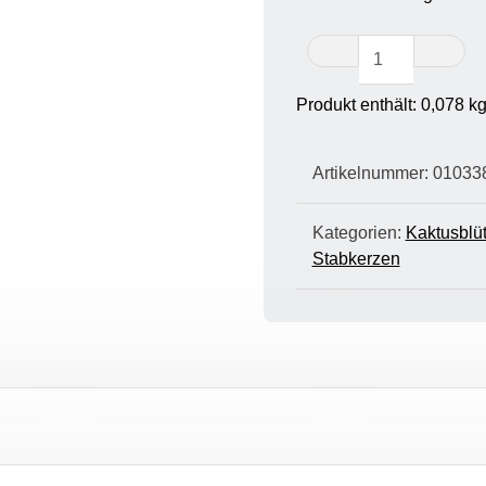
Stabkerz
taubenbl
25
Produkt enthält: 0,078
k
cm
hoch
Artikelnummer:
01033
-
1
Stück
Kategorien:
Kaktusblü
-
Stabkerzen
ABVERK
Menge