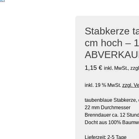
Stabkerze t
cm hoch – 1
ABVERKAU
1,15
€
inkl. MwSt., zz
inkl. 19 % MwSt.
zzgl. V
taubenblaue Stabkerze, 
22 mm Durchmesser
Brenndauer ca. 12 Stun
Docht aus 100% Baumw
Lieferzeit:
2-5 Tage