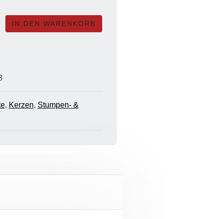
e
IN DEN WARENKORB
au
g
8
te
,
Kerzen
,
Stumpen- &
AUF