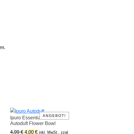
en.
ANGEBOT!
ANGEBOT!
Ipuro Essentials car line
Autoduft Flower Bowl
Ursprünglicher
Aktueller
4,99
€
4,00
€
inkl. MwSt., zzgl.