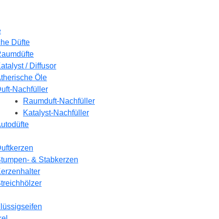
e
he Düfte
aumdüfte
atalyst / Diffusor
therische Öle
uft-Nachfüller
Raumduft-Nachfüller
Katalyst-Nachfüller
utodüfte
uftkerzen
tumpen- & Stabkerzen
erzenhalter
treichhölzer
lüssigseifen
kel