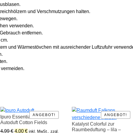
ausblasen.
Streichhölzern und Verschmutzungen halten.
bewegen.
schen verwenden.
 Gebrauch entfernen.
 cm.
ltern und Wärmestövchen mit ausreichender Luftzufuhr verwend
n.
ten.
 vermeiden.
ANGEBOT!
ANGEBOT!
ANGEBOT!
ANGEBOT!
Ipuro Essentials car line
Autoduft Cotton Fields
Katalyst Colorful zur
Raumbeduftung – lila –
Ursprünglicher
Aktueller
4,99
€
4,00
€
inkl. MwSt., zzgl.