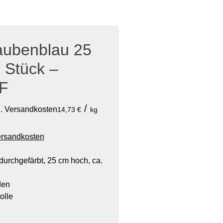
aubenblau 25
 Stück –
F
/
gl. Versandkosten
14,73
€
kg
ersandkosten
durchgefärbt, 25 cm hoch, ca.
den
olle