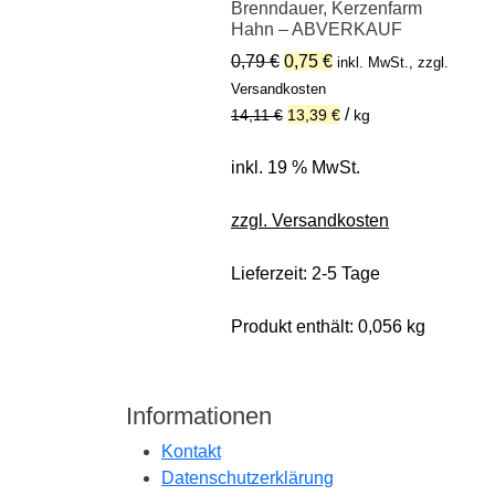
Brenndauer, Kerzenfarm
Hahn – ABVERKAUF
Ursprünglicher
Aktueller
0,79
€
0,75
€
inkl. MwSt., zzgl.
Preis
Preis
Versandkosten
war:
ist:
/
14,11
€
13,39
€
kg
0,79 €
0,75 €.
inkl. 19 % MwSt.
zzgl. Versandkosten
Lieferzeit:
2-5 Tage
Produkt enthält: 0,056
kg
Informationen
Kontakt
Datenschutzerklärung