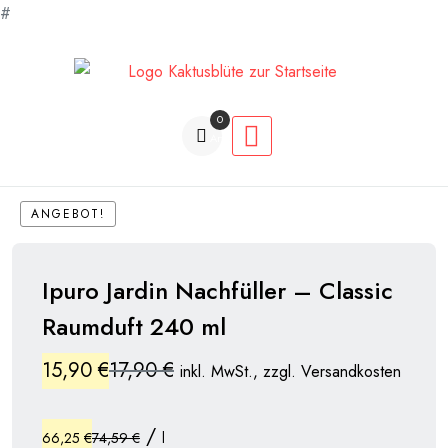
#
Zum
Inhalt
springen
0
Artikel
ANGEBOT!
Ipuro Jardin Nachfüller – Classic
Raumduft 240 ml
Ursprünglicher
Aktueller
15,90
€
17,90
€
inkl. MwSt., zzgl. Versandkosten
Preis
Preis
/
war:
ist:
66,25
€
74,59
€
l