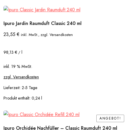
Ipuro Jardin Raumduft Classic 240 ml
23,55
€
inkl. MwSt., zzgl. Versandkosten
98,13
€
l
/
inkl. 19 % MwSt.
zzgl. Versandkosten
Lieferzeit:
2-5 Tage
Produkt enthält: 0,24
l
ANGEBOT!
ANGEBOT!
Ipuro Orchidée Nachfüller – Classic Raumduft 240 ml