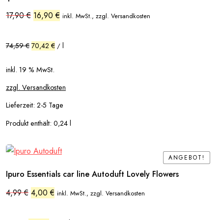
Ursprünglicher
Aktueller
17,90
€
16,90
€
inkl. MwSt., zzgl. Versandkosten
Preis
Preis
war:
ist:
17,90 €
16,90 €.
74,59
€
70,42
€
l
/
inkl. 19 % MwSt.
zzgl. Versandkosten
Lieferzeit:
2-5 Tage
Produkt enthält: 0,24
l
ANGEBOT!
ANGEBOT!
Ipuro Essentials car line Autoduft Lovely Flowers
Ursprünglicher
Aktueller
4,99
€
4,00
€
inkl. MwSt., zzgl. Versandkosten
Preis
Preis
war:
ist:
4,99 €
4,00 €.