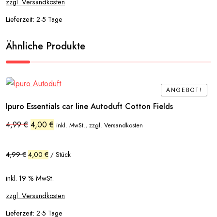
zzgl. Versandkosten
Lieferzeit:
2-5 Tage
Ähnliche Produkte
ANGEBOT!
ANGEBOT!
Ipuro Essentials car line Autoduft Cotton Fields
Ursprünglicher
Aktueller
4,99
€
4,00
€
inkl. MwSt., zzgl. Versandkosten
Preis
Preis
war:
ist:
4,99 €
4,00 €.
4,99
€
4,00
€
Stück
/
inkl. 19 % MwSt.
zzgl. Versandkosten
Lieferzeit:
2-5 Tage