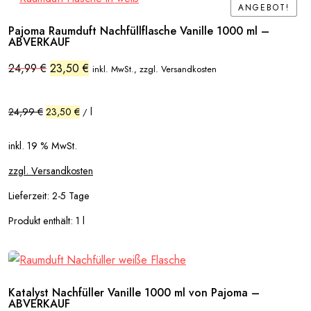
ANGEBOT!
ANGEBOT!
Pajoma Raumduft Nachfüllflasche Vanille 1000 ml –
ABVERKAUF
Ursprünglicher
Aktueller
24,99
€
23,50
€
inkl. MwSt., zzgl. Versandkosten
Preis
Preis
war:
ist:
24,99 €
23,50 €.
24,99
€
23,50
€
l
/
inkl. 19 % MwSt.
zzgl. Versandkosten
Lieferzeit:
2-5 Tage
Produkt enthält: 1
l
Katalyst Nachfüller Vanille 1000 ml von Pajoma –
ABVERKAUF