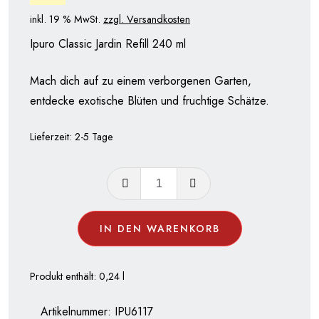
17,90 €
15,90 €.
inkl. 19 % MwSt.
zzgl. Versandkosten
Ipuro Classic Jardin Refill 240 ml
Mach dich auf zu einem verborgenen Garten,
entdecke exotische Blüten und fruchtige Schätze.
Lieferzeit:
2-5 Tage
Ipuro
Jardin
Nachfüller
IN DEN WARENKORB
-
Classic
Raumduft
Produkt enthält: 0,24
l
240
Artikelnummer:
IPU6117
ml