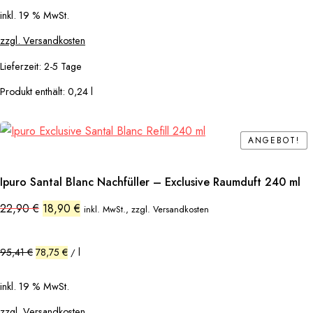
inkl. 19 % MwSt.
zzgl. Versandkosten
Lieferzeit:
2-5 Tage
Produkt enthält: 0,24
l
ANGEBOT!
ANGEBOT!
Ipuro Santal Blanc Nachfüller – Exclusive Raumduft 240 ml
Ursprünglicher
Aktueller
22,90
€
18,90
€
inkl. MwSt., zzgl. Versandkosten
Preis
Preis
war:
ist:
22,90 €
18,90 €.
95,41
€
78,75
€
l
/
inkl. 19 % MwSt.
zzgl. Versandkosten