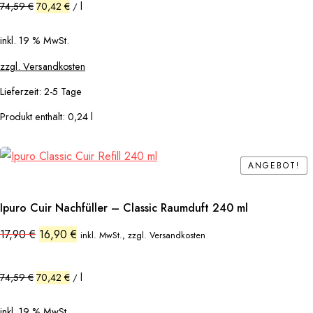
74,59
€
70,42
€
l
/
inkl. 19 % MwSt.
zzgl. Versandkosten
Lieferzeit:
2-5 Tage
Produkt enthält: 0,24
l
ANGEBOT!
ANGEBOT!
Ipuro Cuir Nachfüller – Classic Raumduft 240 ml
Ursprünglicher
Aktueller
17,90
€
16,90
€
inkl. MwSt., zzgl. Versandkosten
Preis
Preis
war:
ist:
17,90 €
16,90 €.
74,59
€
70,42
€
l
/
inkl. 19 % MwSt.