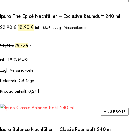
Ipuro Thé Epicé Nachfüller – Exclusive Raumduft 240 ml
Ursprünglicher
Aktueller
22,90
€
18,90
€
inkl. MwSt., zzgl. Versandkosten
Preis
Preis
war:
ist:
22,90 €
18,90 €.
95,41
€
78,75
€
l
/
inkl. 19 % MwSt.
zzgl. Versandkosten
Lieferzeit:
2-5 Tage
Produkt enthält: 0,24
l
ANGEBOT!
ANGEBOT!
Ipuro Balance Nachfüller – Classic Raumduft 240 ml