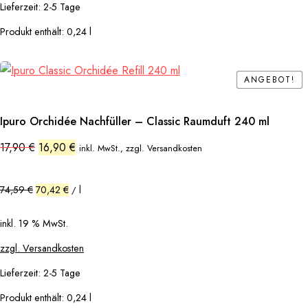
Lieferzeit:
2-5 Tage
Produkt enthält: 0,24
l
ANGEBOT!
ANGEBOT!
Ipuro Orchidée Nachfüller – Classic Raumduft 240 ml
Ursprünglicher
Aktueller
17,90
€
16,90
€
inkl. MwSt., zzgl. Versandkosten
Preis
Preis
war:
ist:
17,90 €
16,90 €.
74,59
€
70,42
€
l
/
inkl. 19 % MwSt.
zzgl. Versandkosten
Lieferzeit:
2-5 Tage
Produkt enthält: 0,24
l