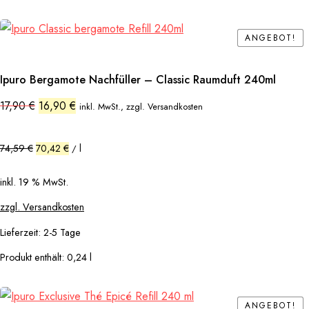
ANGEBOT!
ANGEBOT!
Ipuro Bergamote Nachfüller – Classic Raumduft 240ml
Ursprünglicher
Aktueller
17,90
€
16,90
€
inkl. MwSt., zzgl. Versandkosten
Preis
Preis
war:
ist:
17,90 €
16,90 €.
74,59
€
70,42
€
l
/
inkl. 19 % MwSt.
zzgl. Versandkosten
Lieferzeit:
2-5 Tage
Produkt enthält: 0,24
l
ANGEBOT!
ANGEBOT!