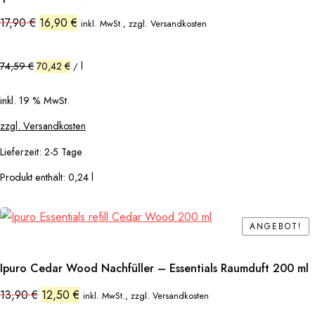
Ursprünglicher
Aktueller
17,90
€
16,90
€
inkl. MwSt., zzgl. Versandkosten
Preis
Preis
war:
ist:
17,90 €
16,90 €.
74,59
€
70,42
€
l
/
inkl. 19 % MwSt.
zzgl. Versandkosten
Lieferzeit:
2-5 Tage
Produkt enthält: 0,24
l
ANGEBOT!
ANGEBOT!
Ipuro Cedar Wood Nachfüller – Essentials Raumduft 200 ml
Ursprünglicher
Aktueller
13,90
€
12,50
€
inkl. MwSt., zzgl. Versandkosten
Preis
Preis