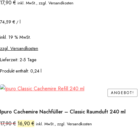
17,90
€
inkl. MwSt., zzgl. Versandkosten
74,59
€
l
/
inkl. 19 % MwSt.
zzgl. Versandkosten
Lieferzeit:
2-5 Tage
Produkt enthält: 0,24
l
ANGEBOT!
ANGEBOT!
Ipuro Cachemire Nachfüller – Classic Raumduft 240 ml
Ursprünglicher
Aktueller
17,90
€
16,90
€
inkl. MwSt., zzgl. Versandkosten
Preis
Preis
war:
ist:
17,90 €
16,90 €.