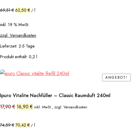
war:
ist:
13,90 €
12,50 €.
69,51
€
62,50
€
l
/
inkl. 19 % MwSt.
zzgl. Versandkosten
Lieferzeit:
2-5 Tage
Produkt enthält: 0,2
l
ANGEBOT!
ANGEBOT!
Ipuro Vitalite Nachfüller – Classic Raumduft 240ml
Ursprünglicher
Aktueller
17,90
€
16,90
€
inkl. MwSt., zzgl. Versandkosten
Preis
Preis
war:
ist:
17,90 €
16,90 €.
74,59
€
70,42
€
l
/