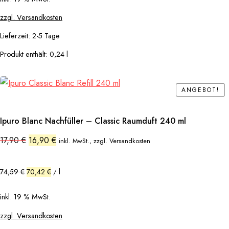
zzgl. Versandkosten
Lieferzeit:
2-5 Tage
Produkt enthält: 0,24
l
ANGEBOT!
ANGEBOT!
Ipuro Blanc Nachfüller – Classic Raumduft 240 ml
Ursprünglicher
Aktueller
17,90
€
16,90
€
inkl. MwSt., zzgl. Versandkosten
Preis
Preis
war:
ist:
17,90 €
16,90 €.
74,59
€
70,42
€
l
/
inkl. 19 % MwSt.
zzgl. Versandkosten