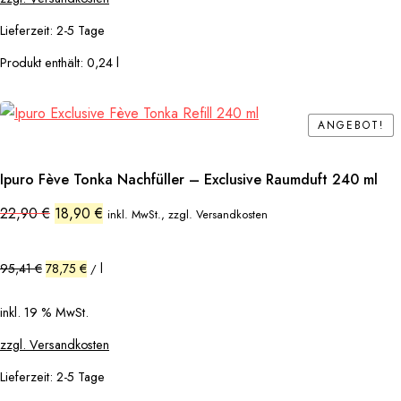
Lieferzeit:
2-5 Tage
Produkt enthält: 0,24
l
ANGEBOT!
ANGEBOT!
Ipuro Fève Tonka Nachfüller – Exclusive Raumduft 240 ml
Ursprünglicher
Aktueller
22,90
€
18,90
€
inkl. MwSt., zzgl. Versandkosten
Preis
Preis
war:
ist:
22,90 €
18,90 €.
95,41
€
78,75
€
l
/
inkl. 19 % MwSt.
zzgl. Versandkosten
Lieferzeit:
2-5 Tage