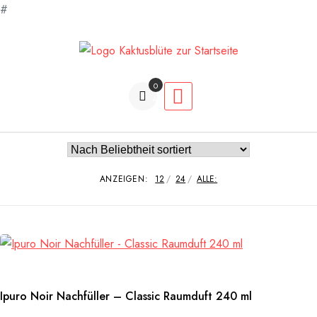
#
Zum
Inhalt
springen
0
Artikel
ANZEIGEN:
12
24
ALLE:
Ipuro Noir Nachfüller – Classic Raumduft 240 ml