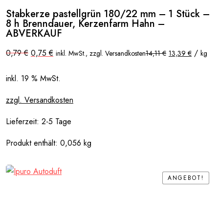
Stabkerze pastellgrün 180/22 mm – 1 Stück –
8 h Brenndauer, Kerzenfarm Hahn –
ABVERKAUF
Ursprünglicher
Aktueller
0,79
€
0,75
€
/
inkl. MwSt., zzgl. Versandkosten
14,11
€
13,39
€
kg
Preis
Preis
war:
ist:
0,79 €
0,75 €.
inkl. 19 % MwSt.
zzgl. Versandkosten
Lieferzeit:
2-5 Tage
Produkt enthält: 0,056
kg
ANGEBOT!
ANGEBOT!