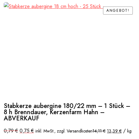
ANGEBOT!
ANGEBOT!
Stabkerze aubergine 180/22 mm – 1 Stück –
8 h Brenndauer, Kerzenfarm Hahn –
ABVERKAUF
Ursprünglicher
Aktueller
0,79
€
0,75
€
/
inkl. MwSt., zzgl. Versandkosten
14,11
€
13,39
€
kg
Preis
Preis