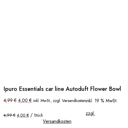
Ipuro Essentials car line Autoduft Flower Bowl
Ursprünglicher
Aktueller
4,99
€
4,00
€
inkl. 19 % MwSt.
inkl. MwSt., zzgl. Versandkosten
Preis
Preis
war:
ist:
zzgl.
4,99 €
4,00 €.
/
4,99
€
4,00
€
Stück
Versandkosten