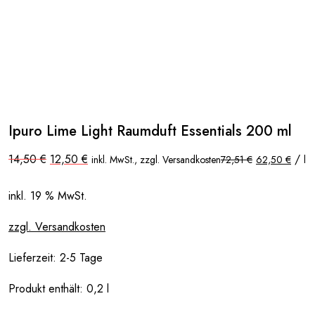
Ipuro Lime Light Raumduft Essentials 200 ml
Ursprünglicher
Aktueller
14,50
€
12,50
€
/
inkl. MwSt., zzgl. Versandkosten
72,51
€
62,50
€
l
Preis
Preis
war:
ist:
14,50 €
12,50 €.
inkl. 19 % MwSt.
zzgl. Versandkosten
Lieferzeit:
2-5 Tage
Produkt enthält: 0,2
l