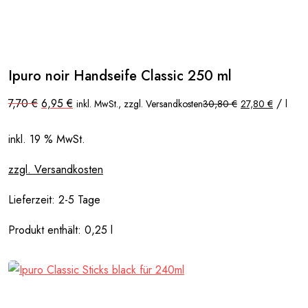
Ipuro noir Handseife Classic 250 ml
Ursprünglicher
Aktueller
7,70
€
6,95
€
/
inkl. MwSt., zzgl. Versandkosten
30,80
€
27,80
€
l
Preis
Preis
war:
ist:
7,70 €
6,95 €.
inkl. 19 % MwSt.
zzgl. Versandkosten
Lieferzeit:
2-5 Tage
Produkt enthält: 0,25
l