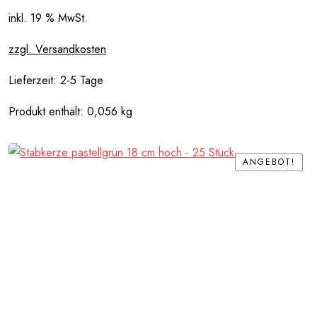
war:
ist:
0,79 €
0,75 €.
inkl. 19 % MwSt.
zzgl. Versandkosten
Lieferzeit:
2-5 Tage
Produkt enthält: 0,056
kg
ANGEBOT!
ANGEBOT!