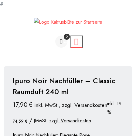
#
Zum
Inhalt
springen
0
Artikel
Ipuro Noir Nachfüller – Classic
Raumduft 240 ml
inkl. 19
17,90
€
inkl. MwSt., zzgl. Versandkosten
%
/
MwSt.
zzgl. Versandkosten
74,59
€
l
Ipuro Noir Nachfüller: Elegante Rose,