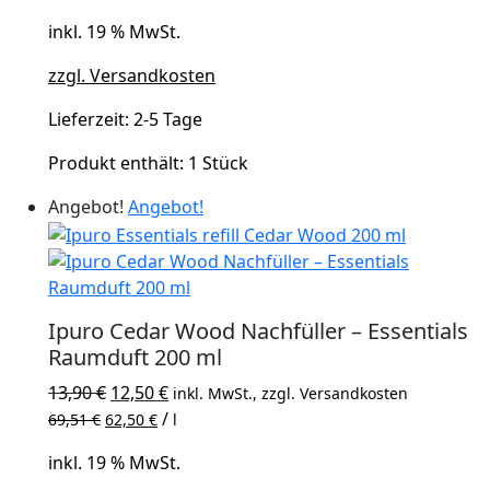
war:
ist:
inkl. 19 % MwSt.
4,99 €
4,00 €.
zzgl. Versandkosten
Lieferzeit:
2-5 Tage
Produkt enthält: 1
Stück
Angebot!
Angebot!
Ipuro Cedar Wood Nachfüller – Essentials
Raumduft 200 ml
Ursprünglicher
Aktueller
13,90
€
12,50
€
inkl. MwSt., zzgl. Versandkosten
Preis
Preis
/
69,51
€
62,50
€
l
war:
ist:
inkl. 19 % MwSt.
13,90 €
12,50 €.