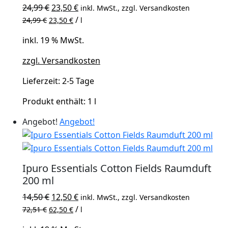
Ursprünglicher
Aktueller
24,99
€
23,50
€
inkl. MwSt., zzgl. Versandkosten
Preis
Preis
/
24,99
€
23,50
€
l
war:
ist:
inkl. 19 % MwSt.
24,99 €
23,50 €.
zzgl. Versandkosten
Lieferzeit:
2-5 Tage
Produkt enthält: 1
l
Angebot!
Angebot!
Ipuro Essentials Cotton Fields Raumduft
200 ml
Ursprünglicher
Aktueller
14,50
€
12,50
€
inkl. MwSt., zzgl. Versandkosten
Preis
Preis
/
72,51
€
62,50
€
l
war:
ist: