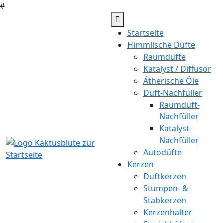
#
Zum
Inhalt
Startseite
springen
Himmlische Düfte
Raumdüfte
Katalyst / Diffusor
Ätherische Öle
Duft-Nachfüller
Raumduft-
Nachfüller
Katalyst-
Nachfüller
Autodüfte
Kerzen
Duftkerzen
Stumpen- &
Stabkerzen
Kerzenhalter