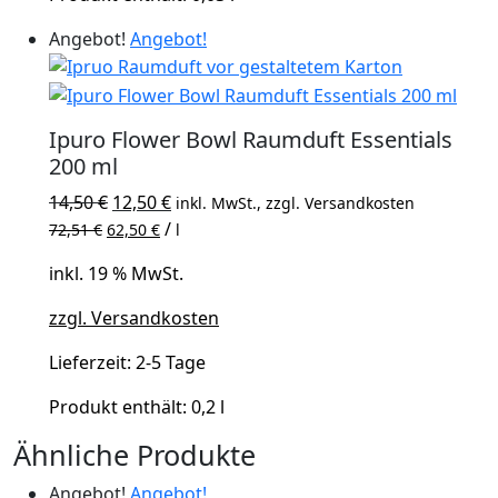
Angebot!
Angebot!
Ipuro Flower Bowl Raumduft Essentials
200 ml
Ursprünglicher
Aktueller
14,50
€
12,50
€
inkl. MwSt., zzgl. Versandkosten
Preis
Preis
/
72,51
€
62,50
€
l
war:
ist:
inkl. 19 % MwSt.
14,50 €
12,50 €.
zzgl. Versandkosten
Lieferzeit:
2-5 Tage
Produkt enthält: 0,2
l
Ähnliche Produkte
Angebot!
Angebot!