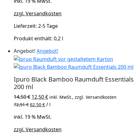
inkl. 19 % MwSt.
14,50 €
12,50 €.
zzgl. Versandkosten
Lieferzeit:
2-5 Tage
Produkt enthält: 0,2
l
Angebot!
Angebot!
Ipuro Black Bamboo Raumduft Essentials
200 ml
Ursprünglicher
Aktueller
14,50
€
12,50
€
inkl. MwSt., zzgl. Versandkosten
Preis
Preis
/
72,51
€
62,50
€
l
war:
ist:
inkl. 19 % MwSt.
14,50 €
12,50 €.
zzgl. Versandkosten