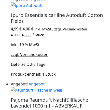
Ipuro Essentials car line Autoduft Cotton
Fields
Ursprünglicher
Aktueller
4,99
€
4,00
€
inkl. MwSt., zzgl. Versandkosten
Preis
Preis
/
4,99
€
4,00
€
Stück
war:
ist:
inkl. 19 % MwSt.
4,99 €
4,00 €.
zzgl. Versandkosten
Lieferzeit:
2-5 Tage
Produkt enthält: 1
Stück
Angebot!
Angebot!
Pajoma Raumduft Nachfüllflasche
Lavendel 1000 ml – ABVERKAUF