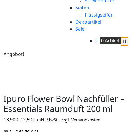
Streichhölzer
Seifen
Flüssigseifen
Dekoartikel
Sale
0 Artikel
Angebot!
Ipuro Flower Bowl Nachfüller –
Essentials Raumduft 200 ml
Ursprünglicher
Aktueller
13,90
€
12,50
€
inkl. MwSt., zzgl. Versandkosten
Preis
Preis
/
69,51
€
62,50
€
l