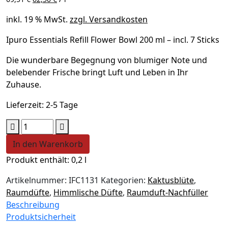
war:
ist:
13,90 €
12,50 €.
inkl. 19 % MwSt.
zzgl. Versandkosten
Ipuro Essentials Refill Flower Bowl 200 ml – incl. 7 Sticks
Die wunderbare Begegnung von blumiger Note und
belebender Frische bringt Luft und Leben in Ihr
Zuhause.
Lieferzeit:
2-5 Tage
Ipuro
Flower
In den Warenkorb
Bowl
Produkt enthält: 0,2
l
Nachfüller
-
Artikelnummer:
IFC1131
Kategorien:
Kaktusblüte
,
Essentials
Raumdüfte
,
Himmlische Düfte
,
Raumduft-Nachfüller
Raumduft
Beschreibung
200
Produktsicherheit
ml