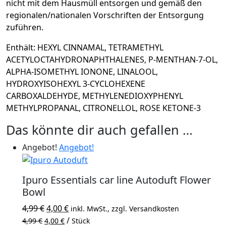
nicht mit dem Hausmüll entsorgen und gemäß den
regionalen/nationalen Vorschriften der Entsorgung
zuführen.
Enthält: HEXYL CINNAMAL, TETRAMETHYL
ACETYLOCTAHYDRONAPHTHALENES, P-MENTHAN-7-OL,
ALPHA-ISOMETHYL IONONE, LINALOOL,
HYDROXYISOHEXYL 3-CYCLOHEXENE
CARBOXALDEHYDE, METHYLENEDIOXYPHENYL
METHYLPROPANAL, CITRONELLOL, ROSE KETONE-3
Das könnte dir auch gefallen …
Angebot!
Angebot!
Ipuro Essentials car line Autoduft Flower
Bowl
Ursprünglicher
Aktueller
4,99
€
4,00
€
inkl. MwSt., zzgl. Versandkosten
Preis
Preis
/
4,99
€
4,00
€
Stück